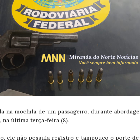
da na mochila de um passageiro, durante abordag
 na última terça-feira (8).
o, ele não possuía registro e tampouco o porte de 