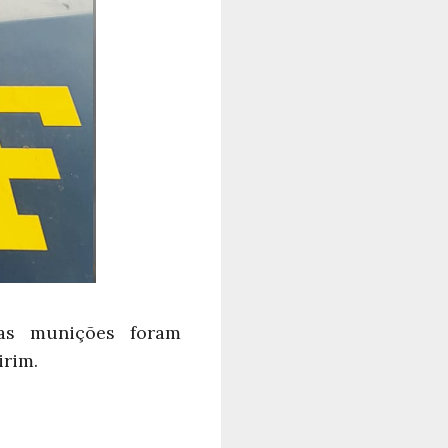
as munições foram
irim.