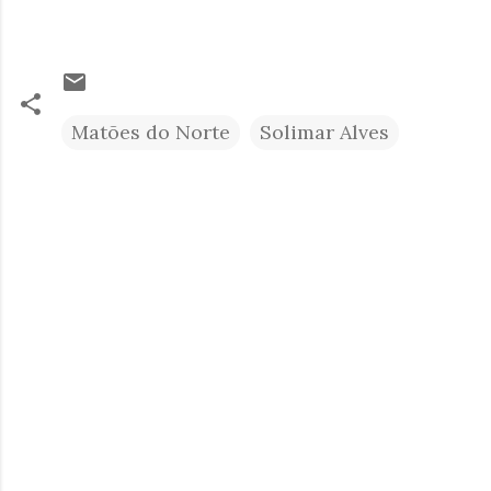
Matões do Norte
Solimar Alves
C
o
m
e
n
t
á
r
i
o