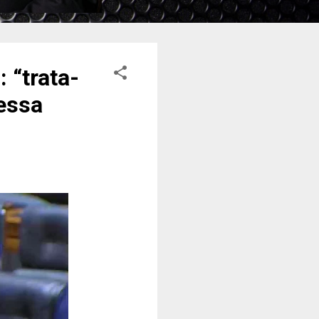
 “trata-
nessa