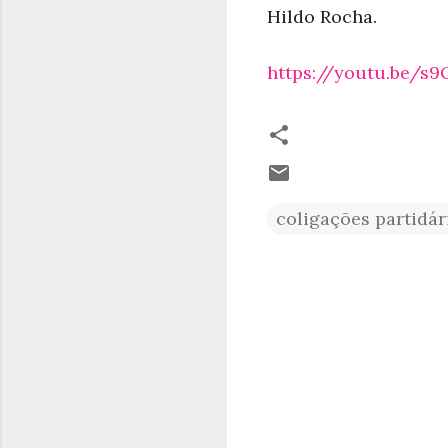
Hildo Rocha.
https://youtu.be/
coligações partidár
C
o
m
e
n
t
á