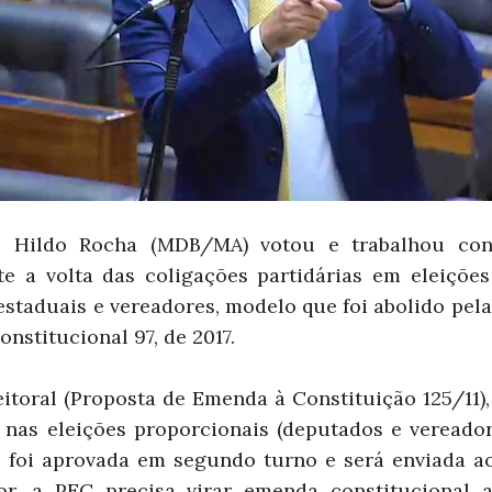
l Hildo Rocha (MDB/MA) votou e trabalhou con
e a volta das coligações partidárias em eleições
estaduais e vereadores, modelo que foi abolido pe
nstitucional 97, de 2017.
itoral (Proposta de Emenda à Constituição 125/11),
 nas eleições proporcionais (deputados e vereador
, foi aprovada em segundo turno e será enviada a
or, a PEC precisa virar emenda constitucional