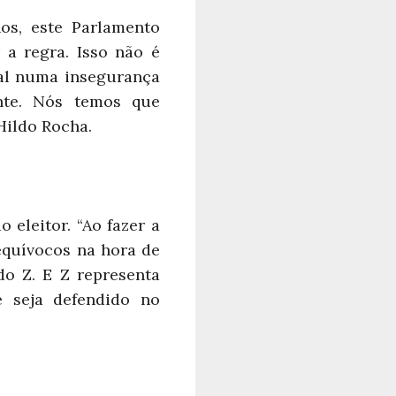
nos, este Parlamento
a regra. Isso não é
ral numa insegurança
nte. Nós temos que
Hildo Rocha.
 eleitor. “Ao fazer a
 equívocos na hora de
do Z. E Z representa
e seja defendido no