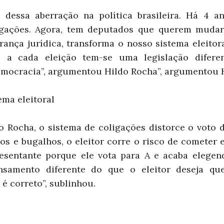
 dessa aberração na política brasileira. Há 4 a
gações. Agora, tem deputados que querem mudar 
urança jurídica, transforma o nosso sistema eleito
e a cada eleição tem-se uma legislação difere
democracia”, argumentou Hildo Rocha”, argumentou 
ema eleitoral
Rocha, o sistema de coligações distorce o voto do
hos e bugalhos, o eleitor corre o risco de cometer
esentante porque ele vota para A e acaba elegen
samento diferente do que o eleitor deseja qu
 é correto”, sublinhou.