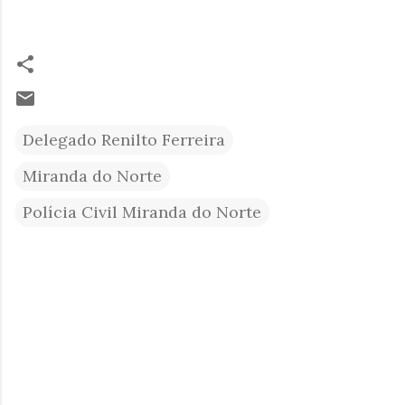
Delegado Renilto Ferreira
Miranda do Norte
Polícia Civil Miranda do Norte
C
o
m
e
n
t