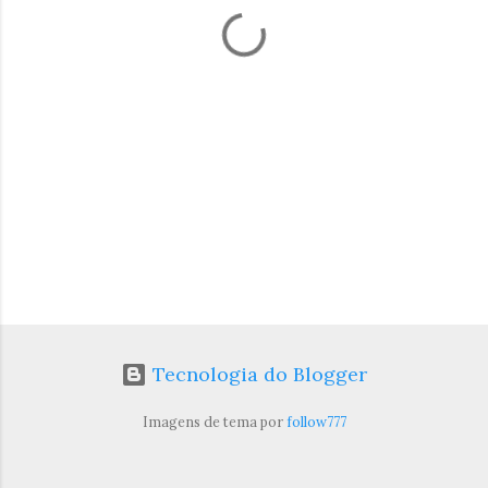
á
r
i
o
s
Tecnologia do Blogger
Imagens de tema por
follow777