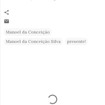
Manoel da Conceição
Manoel da Conceição Silva
presente!
C
o
m
e
n
t
á
r