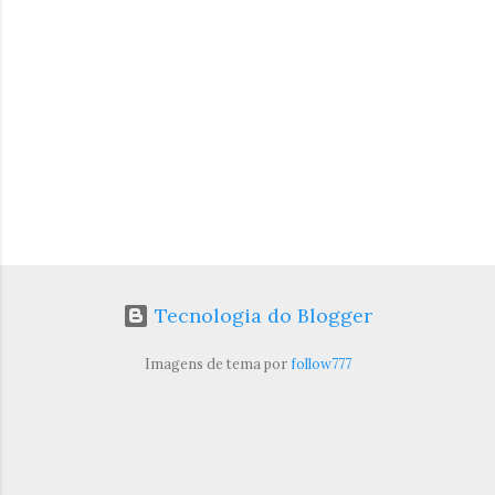
i
o
s
Tecnologia do Blogger
Imagens de tema por
follow777