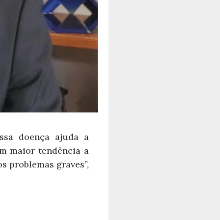
Essa doença ajuda a
tem maior
tendência
a
os problemas graves”,