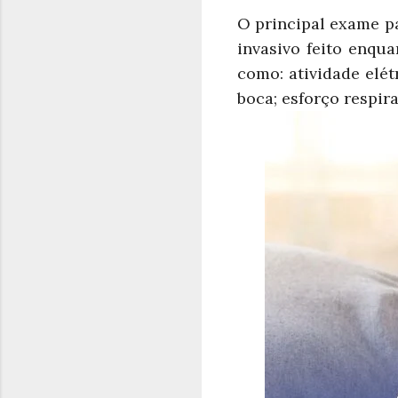
O principal exame pa
invasivo feito enqu
como: atividade elét
boca; esforço respir