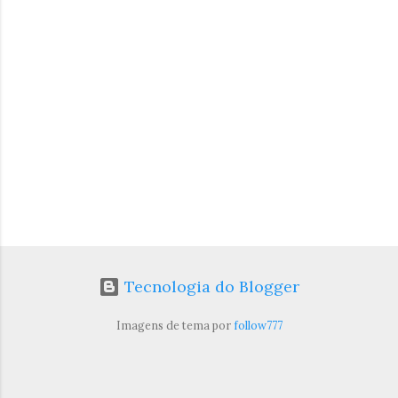
r
i
o
s
Tecnologia do Blogger
Imagens de tema por
follow777