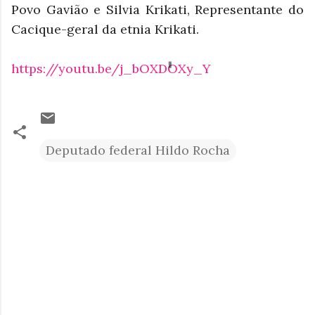
Povo Gavião e Silvia Krikati, Representante do
Cacique-geral da etnia Krikati.
https://youtu.be/j_bOXDOXy_Y
Deputado federal Hildo Rocha
C
o
m
e
n
t
á