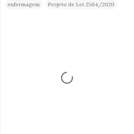
enfermagem
Projeto de Lei 2564/2020
C
o
m
e
n
t
á
r
i
o
s