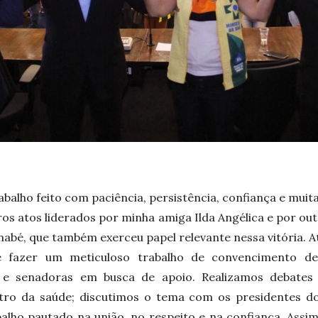
abalho feito com paciência, persistência, confiança e muita 
os atos liderados por minha amiga Ilda Angélica e por out
nabé, que também exerceu papel relevante nessa vitória. 
ue fazer um meticuloso trabalho de convencimento d
 e senadoras em busca de apoio. Realizamos debates
tro da saúde; discutimos o tema com os presidentes d
alho pautado na união, no respeito e na confiança. Assi