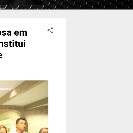
iosa em
stitui
e