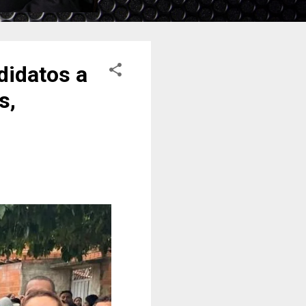
didatos a
s,