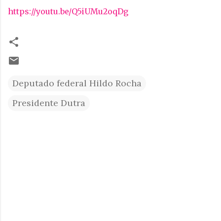
https://youtu.be/Q5iUMu2oqDg
Deputado federal Hildo Rocha
Presidente Dutra
C
o
m
e
n
t
á