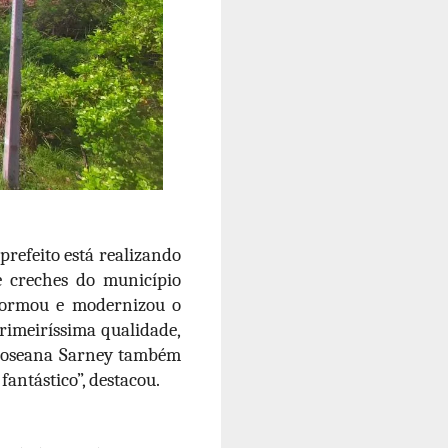
prefeito está realizando
 e creches do município
eformou e modernizou o
primeiríssima qualidade,
o Roseana Sarney também
fantástico”, destacou.