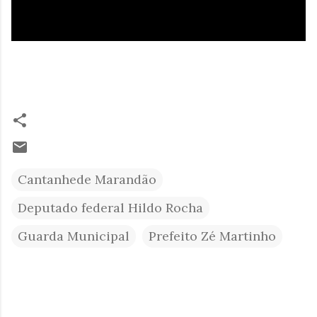
Cantanhede Marandão
Deputado federal Hildo Rocha
Guarda Municipal
Prefeito Zé Martinho
C
o
m