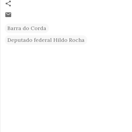
Barra do Corda
Deputado federal Hildo Rocha
C
o
m
e
n
t
á
r
i
o