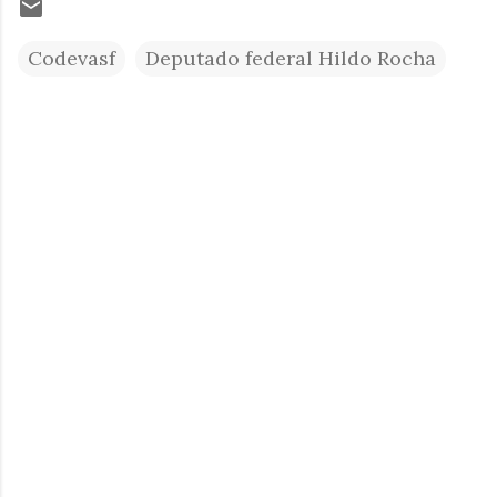
Codevasf
Deputado federal Hildo Rocha
C
o
m
e
n
t
á
r
i
o
s