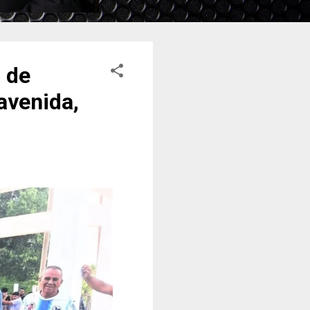
 de
avenida,