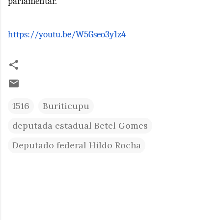
parlamentar.
https://youtu.be/W5Gseo3y1z4
1516
Buriticupu
deputada estadual Betel Gomes
Deputado federal Hildo Rocha
C
o
m
e