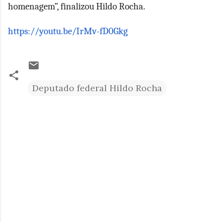
homenagem”, finalizou Hildo Rocha.
https://youtu.be/IrMv-fD0Gkg
Deputado federal Hildo Rocha
C
o
m
e
n
t
á
r