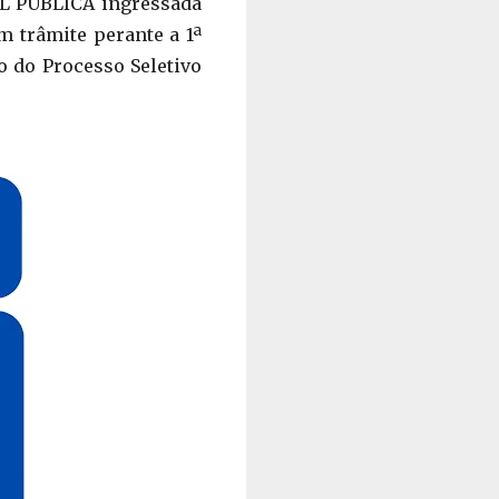
IL PÚBLICA ingressada
m trâmite perante a 1ª
o do Processo Seletivo