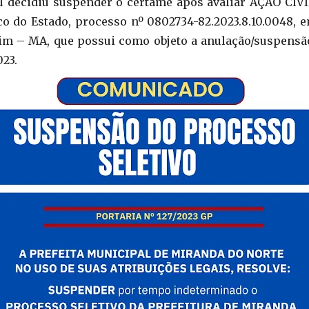
l decidiu suspender o certame após avaliar AÇÃO CIV
co do Estado, processo nº 0802734-82.2023.8.10.0048, e
im – MA, que possui como objeto a anulação/suspensã
023.