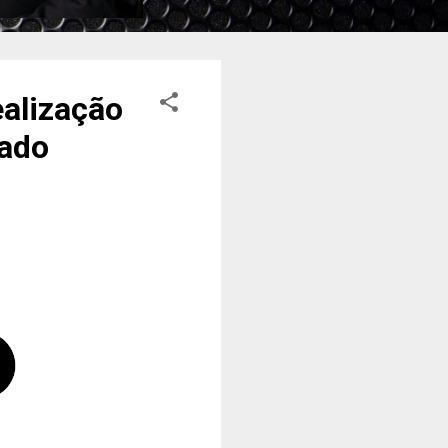
ealização
nado