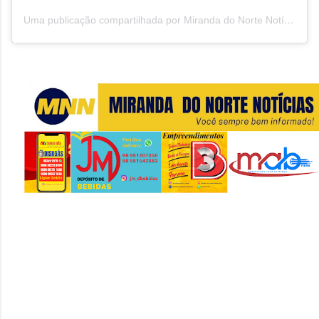
Uma publicação compartilhada por Miranda do Norte Notícias MNN (@mirandadonorte_noticias)