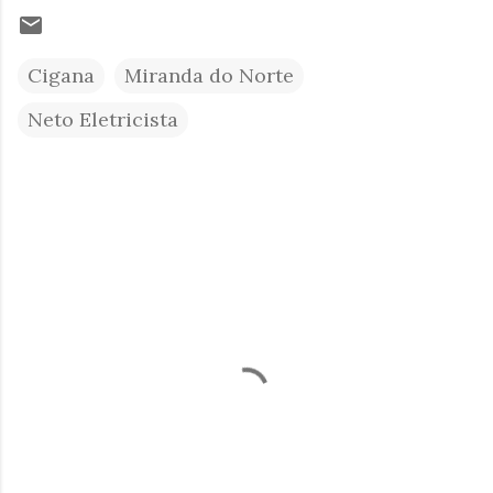
Cigana
Miranda do Norte
Neto Eletricista
C
o
m
e
n
t
á
r
i
o
s