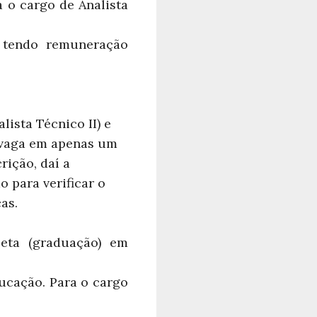
a o cargo de Analista
 tendo remuneração
lista Técnico II) e
a vaga em apenas um
rição, daí a
 para verificar o
as.
leta (graduação) em
ucação. Para o cargo