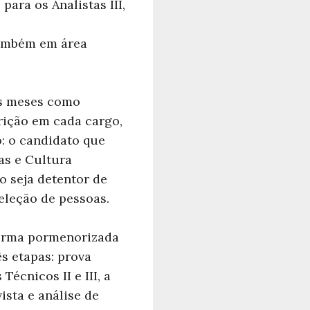
para os Analistas III,
também em área
is meses como
crição em cada cargo,
: o candidato que
oas e Cultura
o seja detentor de
leção de pessoas.
 forma pormenorizada
ês etapas: prova
Técnicos II e III, a
ista e análise de