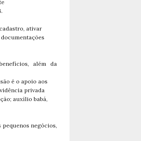
te
.
cadastro, ativar
as documentações
enefícios, além da
ssão é o apoio aos
vidência privada
ão; auxílio babá,
s pequenos negócios,