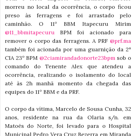
morreu no local da ocorrência, o corpo ficou
preso às ferragens e foi arrastado pelo
caminhão. O 11° BBM Itapecuru Mirim
@11_bbmitapecuru
BPM foi acionado para
remover o corpo das ferragens. A PRF
@prf.ma
também foi acionada por uma guarnição da 2ª
CIA 23º BPM
@2ciamirandadonorte23bpm
sob o
comando do Tenente Alex que atendeu a
ocorrência, realizando o isolamento do local
até às 2h manhã momento da chegada das
equipes do 11° BBM e da PRF.
O corpo da vítima, Marcelo de Sousa Cunha, 32
anos, residente na rua da Olaria s/n. em
Matoēs do Norte, foi levado para o Hospital
Municipal Pedro Vera Cruz Bezerra em Miranda