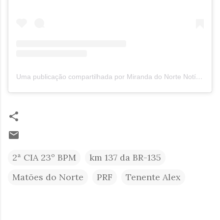
Uma publicação compartilhada por Miranda do Norte Notícias MNN (@mirandadonorte_noticias)
2ª CIA 23º BPM
km 137 da BR-135
Matões do Norte
PRF
Tenente Alex
C
o