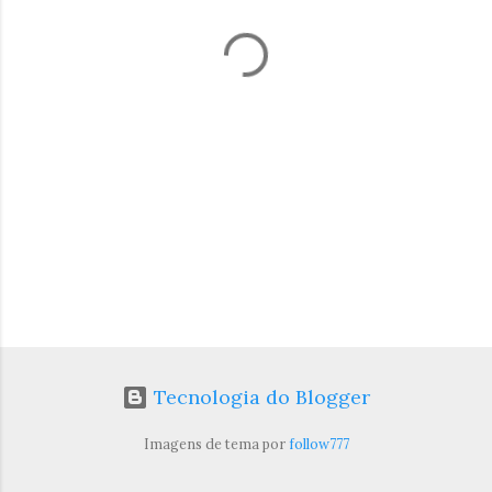
á
r
i
o
s
Tecnologia do Blogger
Imagens de tema por
follow777