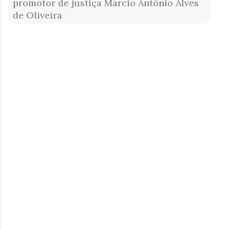
promotor de justiça Márcio Antônio Alves
de Oliveira
C
o
m
e
n
t
á
r
i
o
s