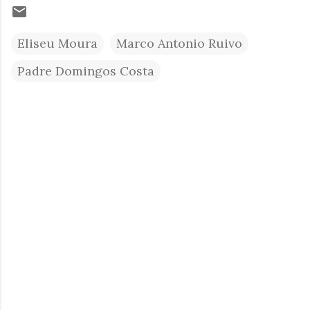
Eliseu Moura
Marco Antonio Ruivo
Padre Domingos Costa
C
o
m
e
n
t
á
r
i
o
s