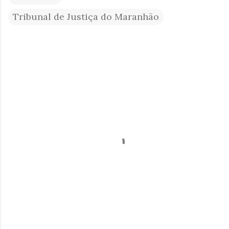
Tribunal de Justiça do Maranhão
C
o
m
e
n
t
á
r
i
o
s