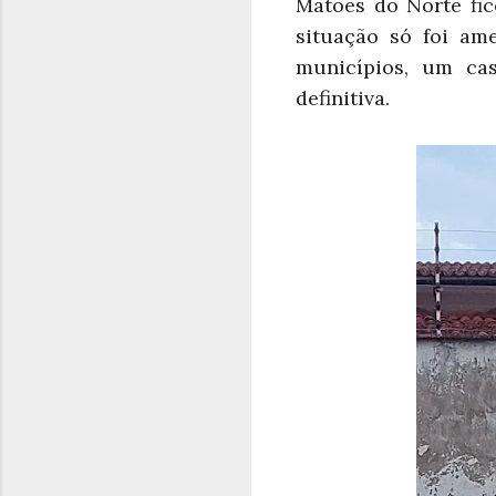
Matões do Norte fi
situação só foi am
municípios, um ca
definitiva.