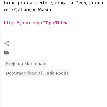
firme pra dar certo e, graças a Deus, já deu
certo”, afiançou Mazin.
https://youtu.be/nFTqvxTb1c4
Brejo do Maranhão
Deputado federal Hildo Rocha
C
o
m
e