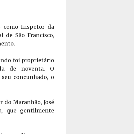
o como Inspetor da
l de São Francisco,
mento.
do foi proprietário
ada de noventa. O
 seu concunhado, o
ar do Maranhão, José
a, que gentilmente