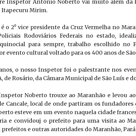
tre Inspetor Antônio Noberto vai muito além da 
o Itapecuru Mirim.
 é o 2⁰ vice presidente da Cruz Vermelha no Mara
oliciais Rodoviários Federais no estado, ideal
Equinocial para sempre, trabalho escolhido no
 evento cultural voltado para os 400 anos de São 
anos, o nosso Inspetor foi o palestrante nos eve
A, de Rosário, da Câmara Municipal de São Luís e d
Inspetor Noberto trouxe ao Maranhão e levou ao
de Cancale, local de onde partiram os fundadores 
berto esteve em um evento naquela cidade france
ria e convidouj o prefeito para uma visita ao M
refeitos e outras autoridades do Maranhão, Pará 