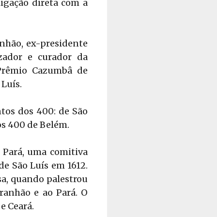
ligação direta com a
nhão, ex-presidente
izador e curador da
 Prêmio Cazumbâ de
Luís.
ntos dos 400: de São
os 400 de Belém.
 Pará, uma comitiva
de São Luís em 1612.
sa, quando palestrou
aranhão e ao Pará. O
e Ceará.