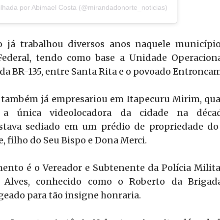
lhada por Abimael Costa (@mirandadonorte_noticias)
o já trabalhou diversos anos naquele municípi
 Federal, tendo como base a Unidade Operaciona
 da BR-135, entre Santa Rita e o povoado Entronca
 também já empresariou em Itapecuru Mirim, quan
 a única videolocadora da cidade na déc
tava sediado em um prédio de propriedade do
, filho do Seu Bispo e Dona Merci.
ento é o Vereador e Subtenente da Polícia Milit
 Alves, conhecido como o Roberto da Brigad
eado para tão insigne honraria.