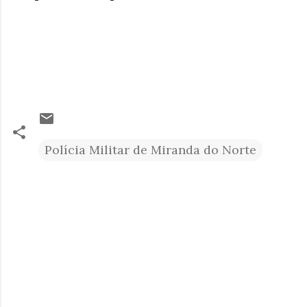
Polícia Militar de Miranda do Norte
C
o
m
e
n
t
á