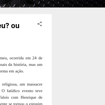
eu? ou
meu, ocorrida em 24 de
nais da história, mas um
forma em ação.
 religiosa, um massacre
. O fatídico evento teve
Valois com Henrique de
ente se tornou o estopim