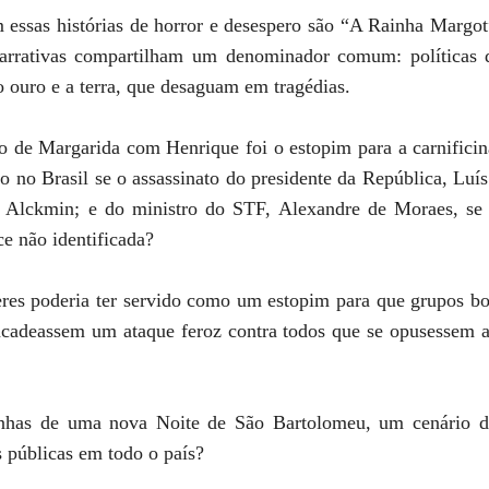
m essas histórias de horror e desespero são “A Rainha Margot
arrativas compartilham um denominador comum: políticas d
o ouro e a terra, que desaguam em tragédias.
de Margarida com Henrique foi o estopim para a carnificina
do no Brasil se o assassinato do presidente da República, Luís
o Alckmin; e do ministro do STF, Alexandre de Moraes, se 
e não identificada?
deres poderia ter servido como um estopim para que grupos bo
ncadeassem um ataque feroz contra todos que se opusessem ao
nhas de uma nova Noite de São Bartolomeu, um cenário de
s públicas em todo o país?