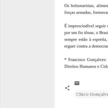
Os bolsonaristas, alime
forças armadas, formava
É imprescindível seguir 
por um fio tênue, o Bra
sempre estão à espreita,
erguer contra a democrac
* Francisco Gonçalves:
Direitos Humanos e Cid
Chico Gonçalv
C