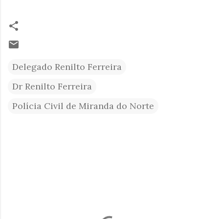
Delegado Renilto Ferreira
Dr Renilto Ferreira
Polícia Civil de Miranda do Norte
C
o
m
e
n
t
á