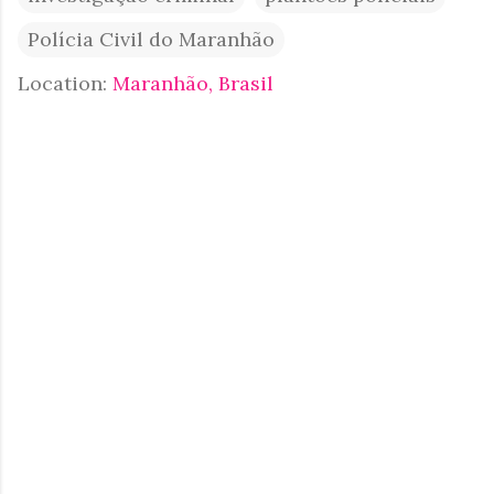
Polícia Civil do Maranhão
Location:
Maranhão, Brasil
C
o
m
e
n
t
á
r
i
o
s