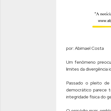
por: Abimael Costa
Um fenômeno preocup
limites da divergência 
Passado o pleito de
democrático parece te
integridade física do g
O episódio mais emble