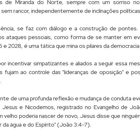
uas de Miranda do Norte, sempre com um sorriso no
 sem rancor, independentemente de inclinações políticas
sência, se faz com diálogo e a construção de pontes
s ataques pessoais, como forma de se manter em evid
6 e 2028, é uma tática que mina os pilares da democracia
or incentivar simpatizantes e aliados a seguir essa me
s fujam ao controle das "lideranças de oposição" e p
.
nte de uma profunda reflexão e mudança de conduta e
re Jesus e Nicodemos, registrado no Evangelho de Jo
elho poderia nascer de novo, Jesus disse que ningué
 da água e do Espírito" (João 3:4-7).