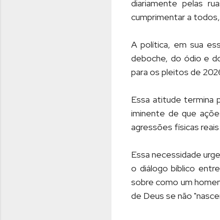
diariamente pelas r
cumprimentar a todos,
A política, em sua es
deboche, do ódio e do
para os pleitos de 202
Essa atitude termina p
iminente de que açõe
agressões físicas reais
Essa necessidade urge
o diálogo bíblico ent
sobre como um homem v
de Deus se não "nascer