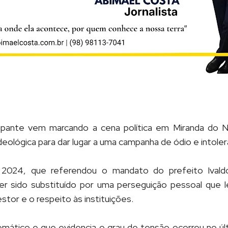
ante vem marcando a cena política em Miranda do No
ideológica para dar lugar a uma campanha de ódio e intolerâ
 2024, que referendou o mandato do prefeito Ivaldo
r sido substituído por uma perseguição pessoal que l
estor e o respeito às instituições.
mático e que evidencia o grau de tensão ocorreu no ú