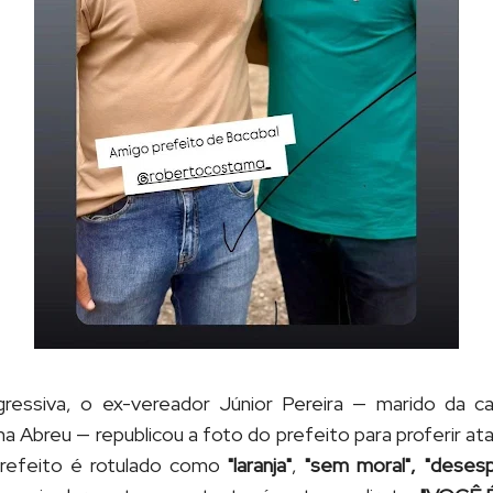
ssiva, o ex-vereador Júnior Pereira — marido da ca
na Abreu — republicou a foto do prefeito para proferir a
 prefeito é rotulado como
"laranja"
,
"sem moral",
"deses