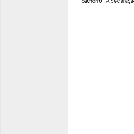
"cachorro"
. A declaraç