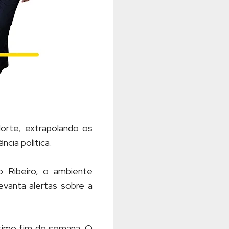
rte, extrapolando os
ncia política.
 Ribeiro, o ambiente
evanta alertas sobre a
ltimo fim de semana. O