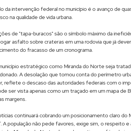
 da intervenção federal no município é o avanço de quas
co na qualidade de vida urbana.
ções de "tapa-buracos" são o símbolo máximo da ineficiê
 Jogar asfalto sobre crateras em uma rodovia que já dever
ecimento do fracasso de um cronograma.
 município estratégico como Miranda do Norte seja trat
ndonado. A desolação que tomou conta do perímetro urb
r, reflete o descaso das autoridades federais com o imp
ode ser vista apenas como um traçado em um mapa de Bra
as margens.
tícias continuará cobrando um posicionamento claro do M
 A população não pede favores, exige sim, o respeito e 