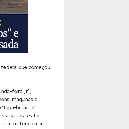
ra federal que começou
nda-feira (1º)
mens, máquinas e
 "tapa-buracos",
ssária para evitar
põe uma ferida muito