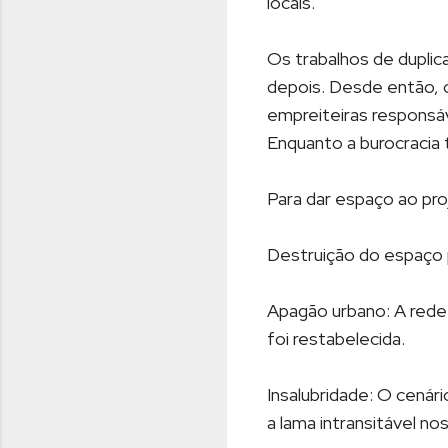
locais.
Os trabalhos de dupli
depois. Desde então, 
empreiteiras responsáv
Enquanto a burocracia 
Para dar espaço ao proj
Destruição do espaço p
Apagão urbano: A rede 
foi restabelecida.
Insalubridade: O cenári
a lama intransitável no