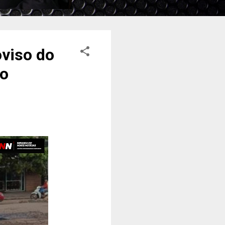
oviso do
ão