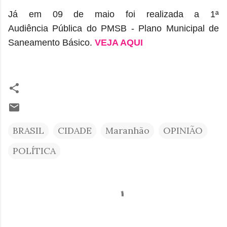
Já em 09 de maio foi realizada a 1ª
Audiência
Pública do PMSB -
Plano Municipal de
Saneamento Básico.
VEJA AQUI
BRASIL
CIDADE
Maranhão
OPINIÃO
POLÍTICA
C
o
m
e