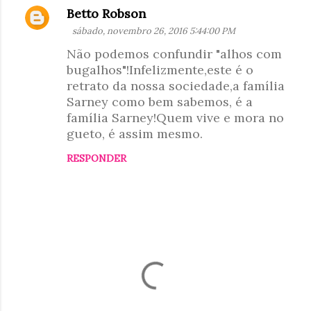
Betto Robson
C
sábado, novembro 26, 2016 5:44:00 PM
o
Não podemos confundir "alhos com
m
bugalhos"!Infelizmente,este é o
e
retrato da nossa sociedade,a família
n
Sarney como bem sabemos, é a
t
família Sarney!Quem vive e mora no
gueto, é assim mesmo.
á
r
RESPONDER
i
o
s