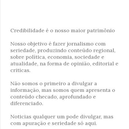
Credibilidade é o nosso maior patrimônio
P
Nosso objetivo é fazer jornalismo com
o
seriedade, produzindo conteúdo regional,
s
sobre política, economia, sociedade e
t
atualidade, na forma de opinião, editorial e
a
criticas.
r
u
Não somos o primeiro a divulgar a
m
informação, mas somos quem apresenta o
c
conteúdo checado, aprofundado e
o
diferenciado.
m
e
Noticias qualquer um pode divulgar, mas
n
com apuração e seriedade só aqui.
t